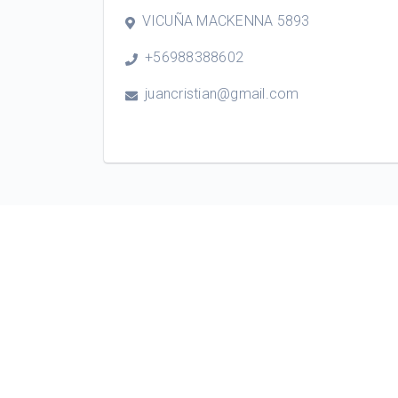
VICUÑA MACKENNA 5893
+56988388602
juancristian@gmail.com