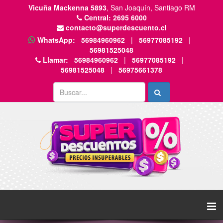
Vicuña Mackenna 5893
, San Joaquín, Santiago RM
Central:
2695 6000
contacto@superdescuento.cl
WhatsApp:
56984960962
|
56977085192
|
56981525048
Llamar:
56984960962
|
56977085192
|
56981525048
|
56975661378