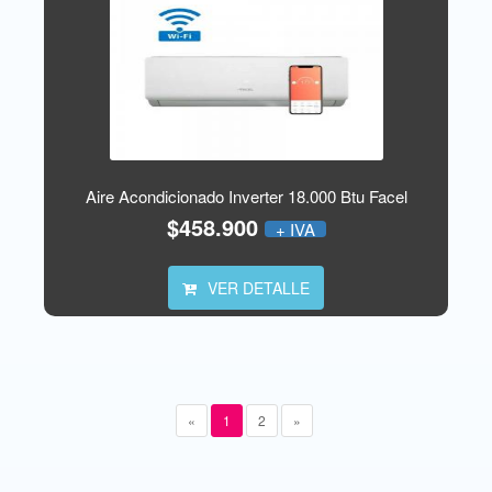
Aire Acondicionado Inverter 18.000 Btu Facel
$458.900
+ IVA
VER DETALLE
«
1
2
»