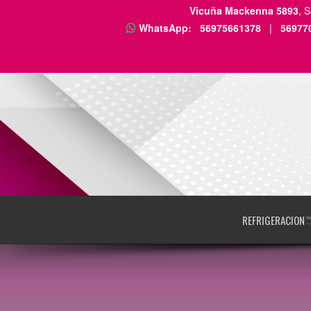
Vicuña Mackenna 5893
, 
WhatsApp:
56975661378
|
56977
REFRIGERACION