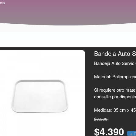
cto
Bandeja Auto S
Bandeja Auto Servic
Material: Polipropilen
Si requiere otro mat
consulte por disponib
Medidas: 35 cm x 45
$7.590
$4.390
+ 