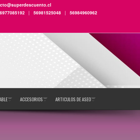
acto@superdescuento.cl
6977085192
|
56981525048
|
56984960962
ABLE
ACCESORIOS
ARTICULOS DE ASEO