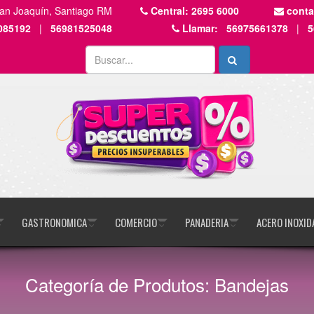
San Joaquín, Santiago RM
Central:
2695 6000
cont
085192
|
56981525048
Llamar:
56975661378
|
5
GASTRONOMICA
COMERCIO
PANADERIA
ACERO INOXID
Categoría de Produtos: Bandejas