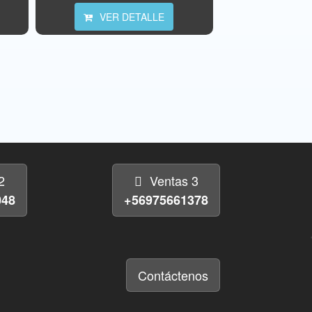
VER DETALLE
2
Ventas 3
048
+56975661378
Contáctenos