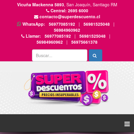
Vicuña Mackenna 5893
, San Joaquín, Santiago RM
Central:
2695 6000
contacto@superdescuento.cl
WhatsApp:
56977085192
|
56981525048
|
56984960962
Llamar:
56977085192
|
56981525048
|
56984960962
|
56975661378