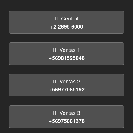
Central
+2 2695 6000
Ventas 1
+56981525048
Ventas 2
+56977085192
Ventas 3
+56975661378