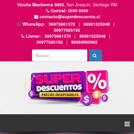
Vicuña Mackenna 5893
, San Joaquín, Santiago RM
Central:
2695 6000
contacto@superdescuento.cl
WhatsApp:
56975661378
|
56981525048
|
56977085192
Llamar:
56975661378
|
56981525048
|
56977085192
|
56984960962