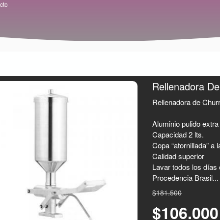
cto
Rellenadora De
Rellenadora de Churr
Aluminio pulido extra
Capacidad 2 lts.
Copa “atornillada” a 
Calidad superior
Lavar todos los días 
Procedencia Brasil..
$181.500
$106.00