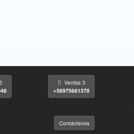
2
Ventas 3
048
+56975661378
Contáctenos