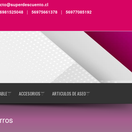
acto@superdescuento.cl
6981525048
|
56975661378
|
56977085192
ABLE
ACCESORIOS
ARTICULOS DE ASEO
rros