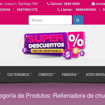
San Joaquín, Santiago RM
Central:
2695 6000
cont
525048
|
56975661378
Llamar:
56984960962
|
5
GASTRONOMICA
COMERCIO
PANADERIA
ACERO INOXID
egoría de Produtos: Rellenadora de chu