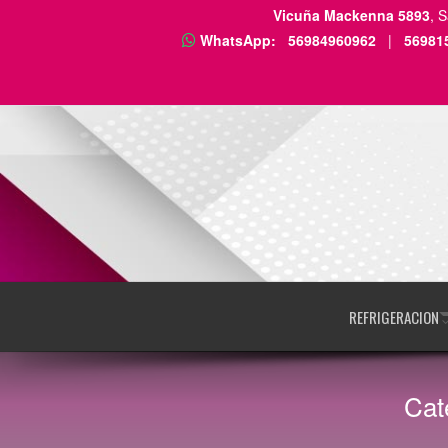
Vicuña Mackenna 5893
, 
WhatsApp:
56984960962
|
56981
REFRIGERACION
Cat