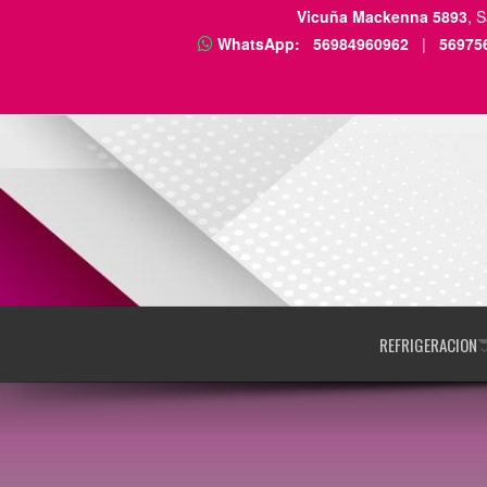
Vicuña Mackenna 5893
, 
WhatsApp:
56984960962
|
56975
REFRIGERACION