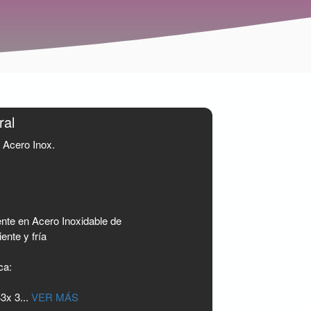
ral
Acero Inox.
nte en Acero Inoxidable de
ente y fría
ca:
3x 3...
VER MÁS