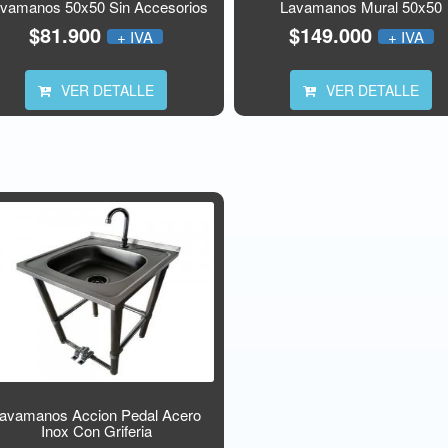
vamanos 50x50 Sin Accesorios
Lavamanos Mural 50x50
$81.900
$149.000
+ IVA
+ IVA
VER DETALLE
VER DETALLE
avamanos Accion Pedal Acero
Inox Con Griferia