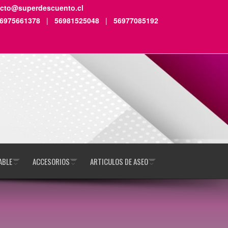
acto@superdescuento.cl
6975661378
|
56981525048
|
56977085192
ABLE
ACCESORIOS
ARTICULOS DE ASEO