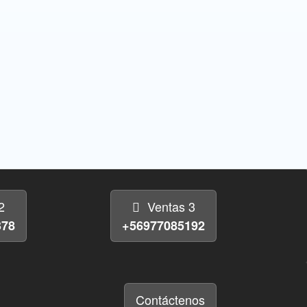
2
Ventas 3
378
+56977085192
Contáctenos