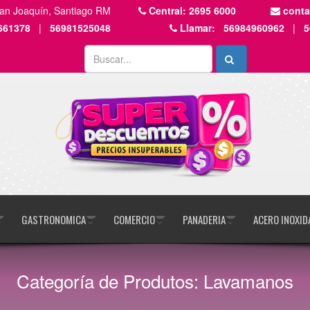
San Joaquín, Santiago RM
Central:
2695 6000
cont
661378
|
56981525048
Llamar:
56984960962
|
5
GASTRONOMICA
COMERCIO
PANADERIA
ACERO INOXID
Categoría de Produtos: Lavamanos