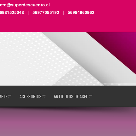
acto@superdescuento.cl
6981525048
|
56977085192
|
56984960962
ABLE
ACCESORIOS
ARTICULOS DE ASEO