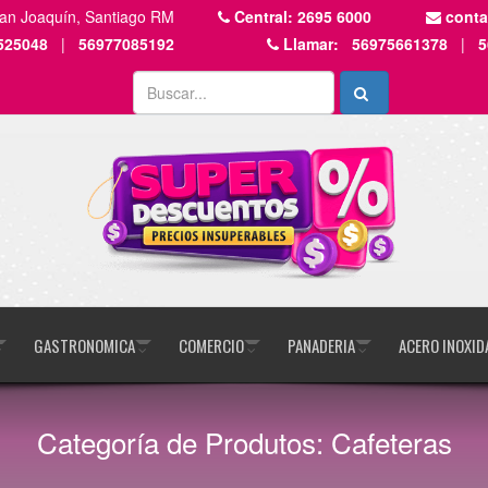
San Joaquín, Santiago RM
Central:
2695 6000
cont
525048
|
56977085192
Llamar:
56975661378
|
5
GASTRONOMICA
COMERCIO
PANADERIA
ACERO INOXID
Categoría de Produtos: Cafeteras