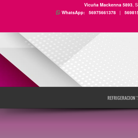
Vicuña Mackenna 5893
, 
WhatsApp:
56975661378
|
56981
REFRIGERACION