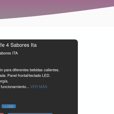
fe 4 Sabores Ita
Sabores ITA
n para diferentes bebidas calientes.
ada. Panel frontal/teclado LED.
rgía.
 funcionamiento...
VER MÁS
0
+ IVA