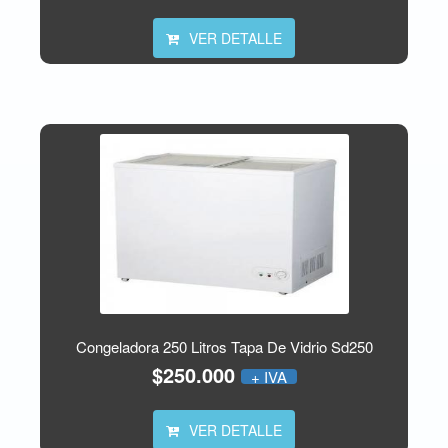
VER DETALLE
Congeladora 250 Litros Tapa De Vidrio Sd250
$250.000
+ IVA
VER DETALLE