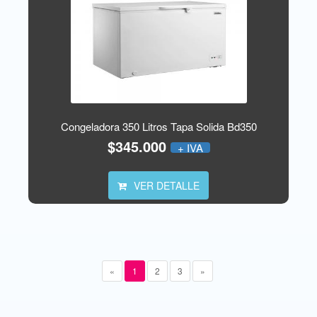
Congeladora 350 Litros Tapa Solida Bd350
$345.000
+ IVA
VER DETALLE
«
1
2
3
»