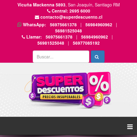
Vicuña Mackenna 5893
, San Joaquín, Santiago RM
Central:
2695 6000
contacto@superdescuento.cl
WhatsApp:
56975661378
|
56984960962
|
56981525048
Llamar:
56975661378
|
56984960962
|
56981525048
|
56977085192