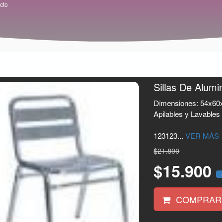
cto
Sillas De Alumi
Dimensiones: 54x60
Apilables y Lavables
123123...
VER MÁS
$21.890
$15.900
COMPRAR