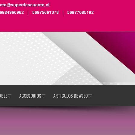
acto@superdescuento.cl
6984960962
|
56975661378
|
56977085192
ABLE
ACCESORIOS
ARTICULOS DE ASEO