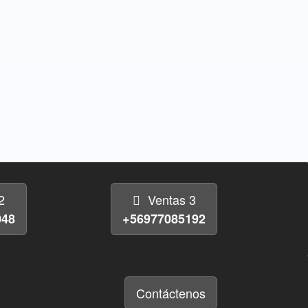
2
Ventas 3
048
+56977085192
Contáctenos