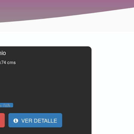
nio
x74 cms
+ IVA
VER DETALLE