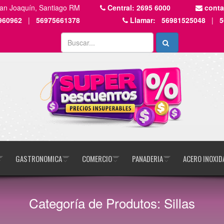
San Joaquín, Santiago RM
Central:
2695 6000
cont
960962
|
56975661378
Llamar:
56981525048
|
5
GASTRONOMICA
COMERCIO
PANADERIA
ACERO INOXID
Categoría de Produtos: Sillas