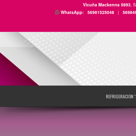
Vicuña Mackenna 5893
, 
WhatsApp:
56981525048
|
56984
REFRIGERACION