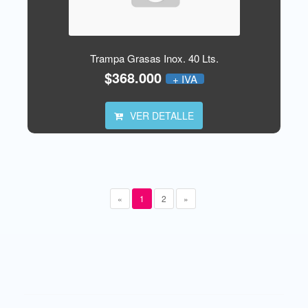
Trampa Grasas Inox. 40 Lts.
$368.000
+ IVA
VER DETALLE
«
1
2
»