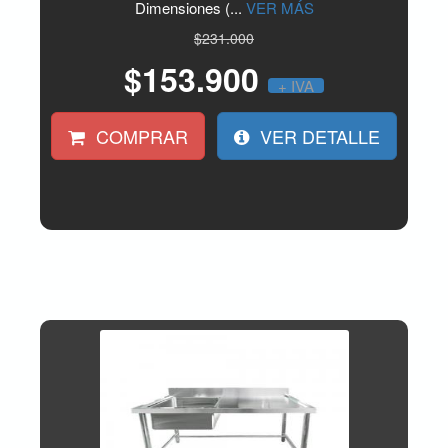
Dimensiones (...
VER MÁS
$231.000
$153.900
+ IVA
COMPRAR
VER DETALLE