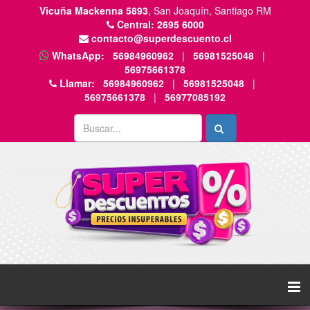
Vicuña Mackenna 5893
, San Joaquín, Santiago RM
Central:
2695 6000
contacto@superdescuento.cl
WhatsApp:
56984960962
|
56981525048
|
56975661378
Llamar:
56984960962
|
56981525048
|
56975661378
|
56977085192