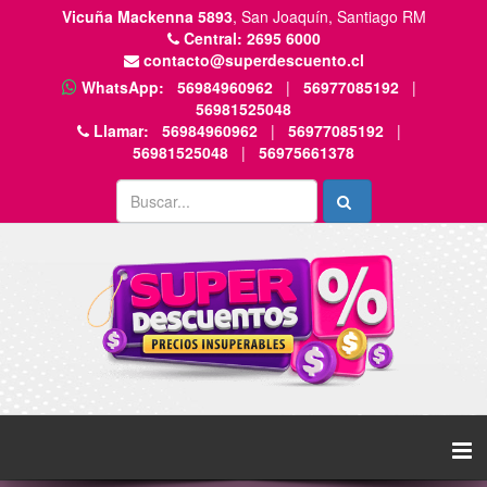
Vicuña Mackenna 5893
, San Joaquín, Santiago RM
Central:
2695 6000
contacto@superdescuento.cl
WhatsApp:
56984960962
|
56977085192
|
56981525048
Llamar:
56984960962
|
56977085192
|
56981525048
|
56975661378