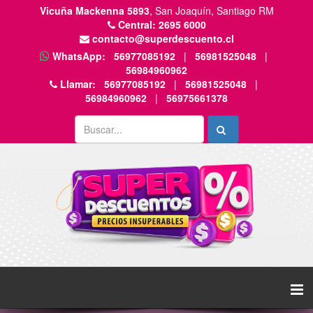
Vicuña Mackenna 5893
, San Joaquín, Santiago RM
Central:
2695 6000
contacto@superdescuento.cl
WhatsApp:
56977085192
|
56981525048
|
56984960962
Llamar:
56977085192
|
56981525048
|
56984960962
|
56975661378