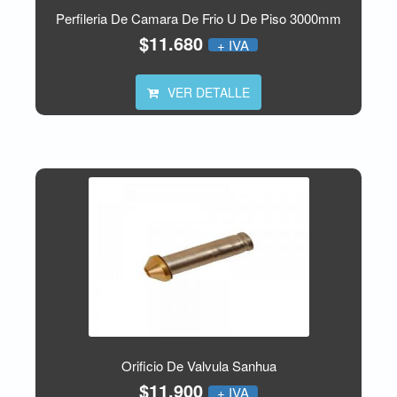
Perfileria De Camara De Frio U De Piso 3000mm
$11.680
+ IVA
VER DETALLE
Orificio De Valvula Sanhua
$11.900
+ IVA