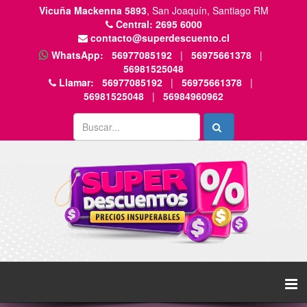
Vicuña Mackenna 5893
, San Joaquín, Santiago RM
Central:
2695 6000
contacto@superdescuento.cl
WhatsApp:
56977085192
|
56975661378
|
56981525048
Llamar:
56977085192
|
56975661378
|
56981525048
|
56984960962