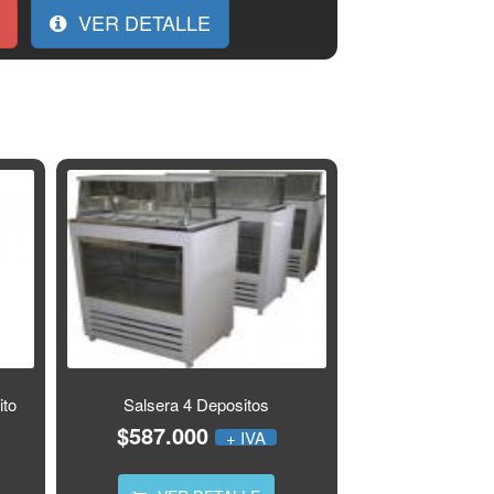
VER DETALLE
ito
Salsera 4 Depositos
$587.000
+ IVA