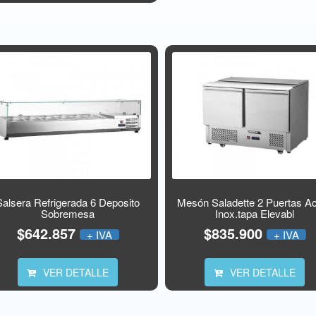
Salsera Refrigerada 6 Deposito
Mesón Saladette 2 Puertas A
Sobremesa
Inox.tapa Elevabl
$642.857
$835.900
+ IVA
+ IVA
VER DETALLE
VER DETALLE