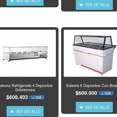
VER DETALLE
VER DETALLE
alsera Refrigerada 4 Depositos
Salsera 6 Depositos Con Bo
Sobremesa
$609.000
+ IVA
$608.403
+ IVA
VER DETALLE
VER DETALLE