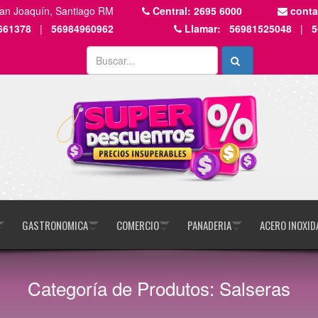
San Joaquín, Santiago RM
Central:
2695 6000
cont
661378
|
56984960962
Llamar:
56981525048
|
5
GASTRONOMICA
COMERCIO
PANADERIA
ACERO INOXID
Categoría de Produtos: Salseras