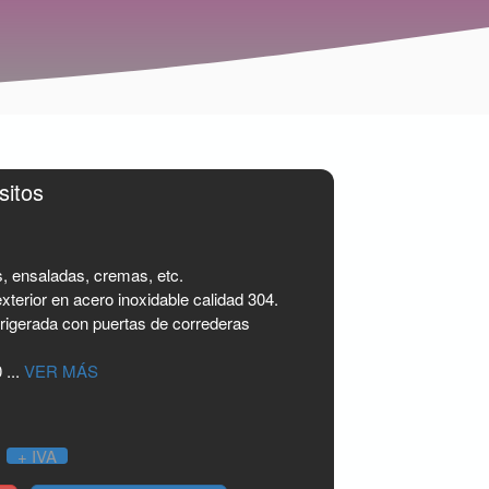
sitos
s, ensaladas, cremas, etc.
exterior en acero inoxidable calidad 304.
rigerada con puertas de correderas
 ...
VER MÁS
0
+ IVA