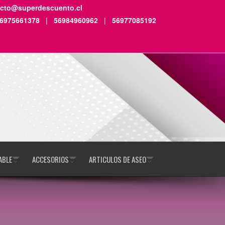
acto@superdescuento.cl
6975661378
|
56984960962
|
56977085192
ABLE
ACCESORIOS
ARTICULOS DE ASEO