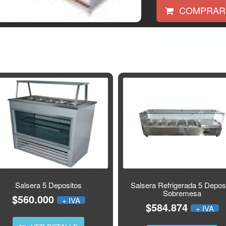
COMPRAR
Salsera 5 Depositos
Salsera Refrigerada 5 Depos
Sobremesa
$560.000
+ IVA
$584.874
+ IVA