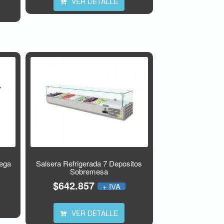
VER DETALLE
dega
Salsera Refrigerada 7 Depositos
Sobremesa
$642.857
+ IVA
VER DETALLE