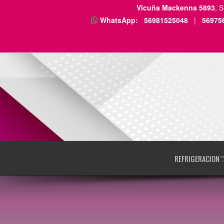
Vicuña Mackenna 5893
, 
WhatsApp:
56981525048
|
56975
REFRIGERACION